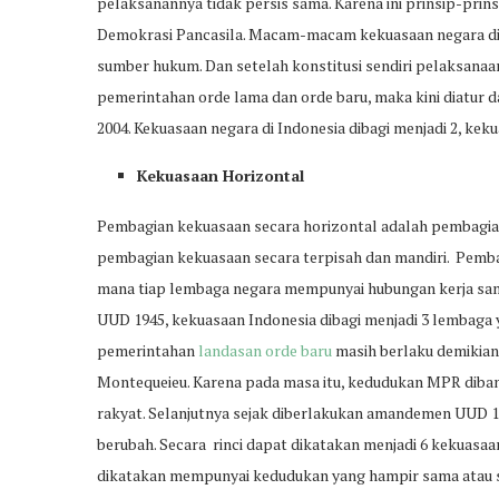
pelaksanannya tidak persis sama. Karena ini prinsip-prins
Demokrasi Pancasila. Macam-macam kekuasaan negara di I
sumber hukum. Dan setelah konstitusi sendiri pelaksan
pemerintahan orde lama dan orde baru, maka kini diatur
2004. Kekuasaan negara di Indonesia dibagi menjadi 2, kek
Kekuasaan Horizontal
Pembagian kekuasaan secara horizontal adalah pembagian 
pembagian kekuasaan secara terpisah dan mandiri. Pemba
mana tiap lembaga negara mempunyai hubungan kerja sa
UUD 1945, kekuasaan Indonesia dibagi menjadi 3 lembaga ya
pemerintahan
landasan orde baru
masih berlaku demikian
Montequeieu. Karena pada masa itu, kedudukan MPR diban
rakyat. Selanjutnya sejak diberlakukan amandemen UUD 19
berubah. Secara rinci dapat dikatakan menjadi 6 kekuas
dikatakan mempunyai kedudukan yang hampir sama atau se