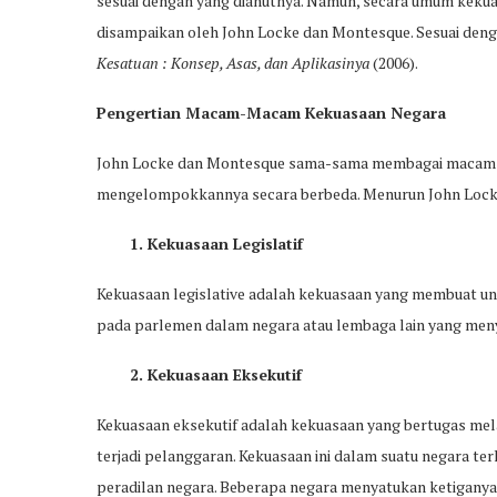
sesuai dengan yang dianutnya. Namun, secara umum kekua
disampaikan oleh John Locke dan Montesque. Sesuai deng
Kesatuan : Konsep, Asas, dan Aplikasinya
(2006).
Pengertian Macam-Macam Kekuasaan Negara
John Locke dan Montesque sama-sama membagai macam-m
mengelompokkannya secara berbeda. Menurun John Locke k
1. Kekuasaan Legislatif
Kekuasaan legislative adalah kekuasaan yang membuat un
pada parlemen dalam negara atau lembaga lain yang men
2. Kekuasaan Eksekutif
Kekuasaan eksekutif adalah kekuasaan yang bertugas mel
terjadi pelanggaran. Kekuasaan ini dalam suatu negara t
peradilan negara. Beberapa negara menyatukan ketiganya 