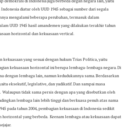
ip demokrasi di Indonesia juga berbeda degan negara lain, yaitu
ndonesia diatur oleh UUD 1945 sebagai sumber dari segala
aannya mengalami beberapa perubahan, termasuk dalam
 dalam UUD 1945 hasil amandemen yang dilakukan terakhir tahun
uasaan horizontal dan kekuasaan vertical.
kekuasaan yang sesuai dengan hukum Trias Politica, yaitu
gian kekuasaan horizontal ini berupa lembaga-lembaga negara. Di
ma dengan lembaga lain, namun kedudukannya sama. Berdasarkan
itu eksekutif, legislative, dan yudikatif. Dan sampai masa
. Walaupun tidak sama persis dengan apa yang disebutkan oleh
dingkan lembaga lain lebih tinggi dan berkuasa penuh atas nama
45 pada tahun 2004, pembagian kekuasaan di Indonesia sedikit
aan horizontal yang berbeda. Keenam lembaga atau kekuasaan dapat
jajar.