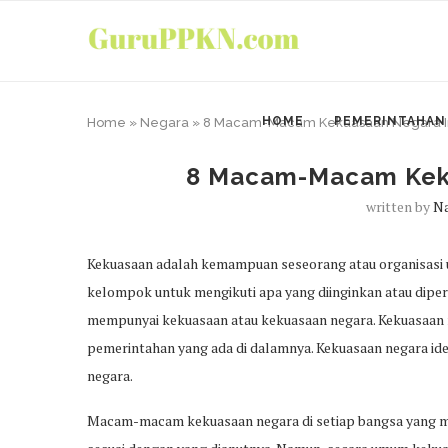
HOME
PEMERINTAHAN
Home
»
Negara
»
8 Macam-Macam Kekuasaan Negara I
8 Macam-Macam Keku
written by
Na
Kekuasaan adalah kemampuan seseorang atau organisasi u
kelompok untuk mengikuti apa yang diinginkan atau dipe
mempunyai kekuasaan atau kekuasaan negara. Kekuasaan
pemerintahan yang ada di dalamnya. Kekuasaan negara id
negara.
Macam-macam kekuasaan negara di setiap bangsa yang me