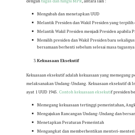
dengan
tugas dan fungsi MPR
, antara lain :
Mengubah dan menetapkan UUD
Melantik Presiden dan Wakil Presiden yang terpilih
Melantik Wakil Presiden menjadi Presiden apabila Pr
Memilih presiden dan Wakil Presiden baru sekaligus
bersamaan berhenti sebelum selesai masa tugasnya
Kekuasaan Eksekutif
Kekuasaan eksekutif adalah kekuasaan yang memegang pe
melaksanakan Undang-Undang. Kekuasaan eksekutif di Ind
ayat 1 UUD 1945.
Contoh kekuasaan eksekuti
f presiden b
Memegang kekuasaan tertinggi pemerintahan, Angka
Mengajukan Rancangan Undang-Undang dan bersam
Menetapkan Peraturan Pemerintah
Mengangkat dan memberhentikan menteri-menteri s