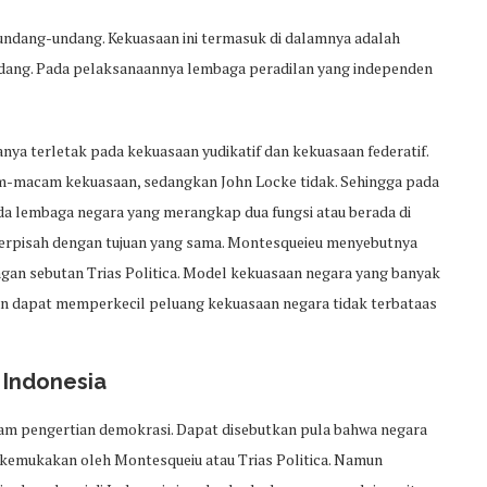
dang-undang. Kekuasaan ini termasuk di dalamnya adalah
dang. Pada pelaksanaannya lembaga peradilan yang independen
ya terletak pada kekuasaan yudikatif dan kekuasaan federatif.
-macam kekuasaan, sedangkan John Locke tidak. Sehingga pada
 lembaga negara yang merangkap dua fungsi atau berada di
 terpisah dengan tujuan yang sama. Montesqueieu menyebutnya
gan sebutan Trias Politica. Model kekuasaan negara yang banyak
apkan dapat memperkecil peluang kekuasaan negara tidak terbataas
Indonesia
lam pengertian demokrasi. Dapat disebutkan pula bahwa negara
kemukakan oleh Montesqueiu atau Trias Politica. Namun