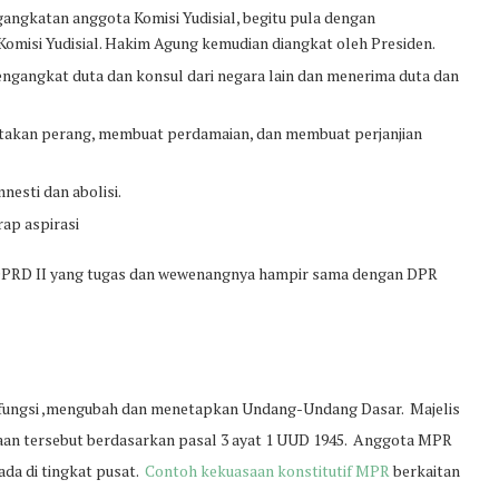
ngkatan anggota Komisi Yudisial, begitu pula dengan
misi Yudisial. Hakim Agung kemudian diangkat oleh Presiden.
angkat duta dan konsul dari negara lain dan menerima duta dan
takan perang, membuat perdamaian, dan membuat perjanjian
esti dan abolisi.
ap aspirasi
n DPRD II yang tugas dan wewenangnya hampir sama dengan DPR
 fungsi ,mengubah dan menetapkan Undang-Undang Dasar. Majelis
an tersebut berdasarkan pasal 3 ayat 1 UUD 1945. Anggota MPR
ada di tingkat pusat.
Contoh kekuasaan konstitutif MPR
berkaitan